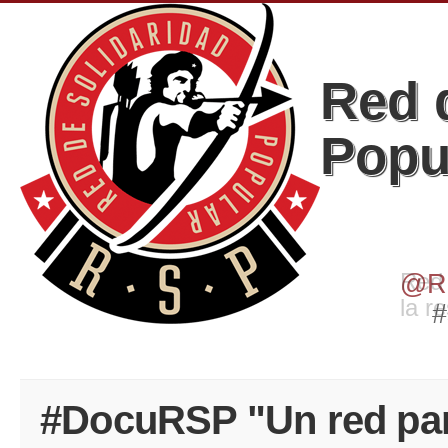
Red 
Popu
Red 
la r
#DocuRSP "Un red para