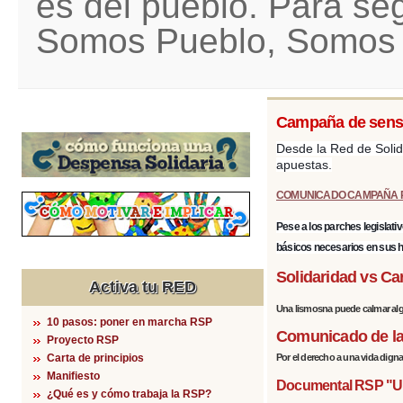
es del pueblo. Para se
Somos Pueblo, Somos 
Campaña de sensib
Desde la Red de Solid
apuestas.
COMUNICADO CAMPAÑA 
Pese a los parches legislati
básicos necesarios
en sus 
Solidaridad vs Ca
Activa tu RED
Una lismosna puede calmar algu
10 pasos: poner en marcha RSP
Comunicado de la 
Proyecto RSP
Carta de principios
Por el derecho a una vida digna.
Manifiesto
Documental RSP "Un 
¿Qué es y cómo trabaja la RSP?