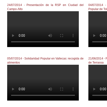
24/07/2014 - Presentación de la RSP en Ciudad del
04/07/2014 -
Campo-Alto
Popular de To
RSP CIUDAD DEL CAMPO
04/07/201
05/07/2014 - Solidaridad Popular en Vallecas: recogida de
21/06/2014 - F
alimentos
de Terrassa
Solidaridad Popular en Vallecas
La XSP de 
aliments