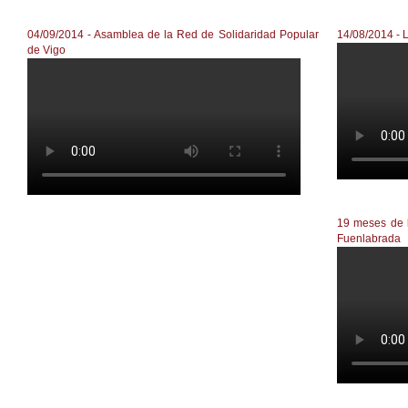
04/09/2014 - Asamblea de la Red de Solidaridad Popular
14/08/2014 - 
de Vigo
Reclaman 
ASEMBLEA ABERTA RSP Vigo - Vigo [4/09/2014]
19 meses de l
Fuenlabrada
RSP FUENL