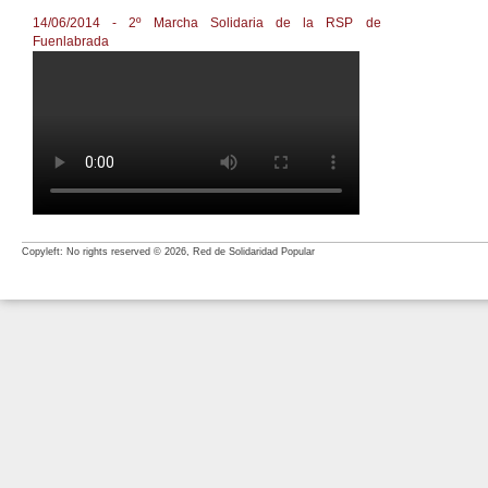
14/06/2014 - 2º Marcha Solidaria de la RSP de
Fuenlabrada
2º Marcha Solidaria de la Plataforma Hoy por Ti por F
Copyleft: No rights reserved © 2026, Red de Solidaridad Popular