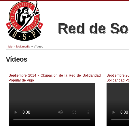
Red de So
Inicio
»
Multimedia
» Vídeos
Se encuentra usted aquí
Vídeos
Páginas
Septiembre 2014 - Okupación de la Red de Solidaridad
Septiembre 20
Popular de Vigo
Solidaridad P
Okupación da Rede de Solidariedade Popular (Vigo)
Vídeo de 