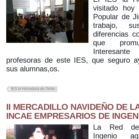
visitado hoy
Popular de J
trabajo, s
diferencias c
que promu
Interesant
profesoras de este IES, que seguro ay
sus alumnas,os.
IES la Herradura de Telde
II MERCADILLO NAVIDEÑO DE L
INCAE EMPRESARIOS DE INGENI
La Red de 
Ingenio a