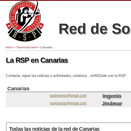
Red de So
Inicio
»
Taxonomy term
» Canarias
Se encuentra usted aquí
La RSP en Canarias
Contacta, sigue las noticias y actividades, colabora... enREDate con la RSP:
Canarias
Ingenio
rspingenio@gmail.com
Jinámar
rspjinamar@gmail.com
Páginas
Todas las noticias de la red de Canarias