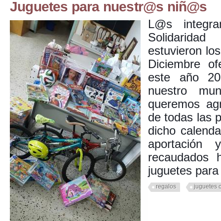
Juguetes para nuestr@s niñ@s
L@s integr
Solidarid
estuvieron l
Diciembre of
este año 20
nuestro mun
queremos agr
de todas las
dicho calenda
aportación 
recaudados 
juguetes par
regalos
juguetes 