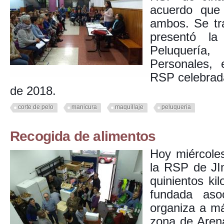
acuerdo que 
ambos. Se tr
presentó la
Peluquería,
Personales,
RSP celebrad
de 2018.
corte de pelo
manicura
maquillaje
peluqueria
Recogida de alimentos
Hoy miércole
la RSP de JI
quinientos ki
fundada aso
organiza a má
zona de Aren