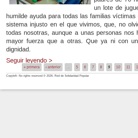
un lote de jugu
humilde ayuda para todas las familias víctimas de
sistema injusto en el que vivimos, que, no olv
todas nosotras, aunque a unas personas nos
mayor fuerza que a otras. Que ya ni con un
dignidad.
Seguir leyendo >
« primera
‹ anterior
…
5
6
7
8
9
10
11
Páginas
Copyleft: No rights reserved © 2026, Red de Solidaridad Popular