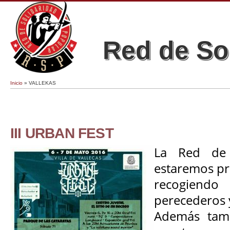
Red de So
Inicio
» VALLEKAS
Se encuentra usted aquí
III URBAN FEST
La Red de 
estaremos pre
recogien
perecederos y
Además tam