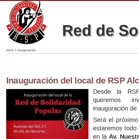
Red de So
Inicio
» inauguración
Se encuentra usted aquí
Inauguración del local de RSP Al
Desde la RSP
queremos in
inauguración de
Será el próxim
estaremos todo e
en la
Av. Nuestr