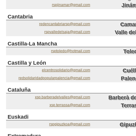
Jiná
rspjinamar@gmail.com
Cantabria
Cama
redencantabriarsp@gmail.com
Valle de
rspvalledelsaja@gmail.com
Castilla-La Mancha
Tole
rsptoledo@hotmail.com
Castilla y León
Cuél
elcentrosolidario@gmail.com
Palen
redsolidaridadpopularpalencia@gmail.com
Cataluña
Barberà de
xsp.barberadelvalles@gmail.com
Terra
xsp.terrassa@gmail.com
Euskadi
Gipuz
rspgipuzkoa@gmail.com
Extremadura