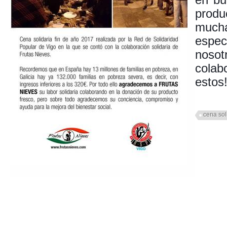
en bu
prod
much
especi
nosot
cola
estos
cena sol