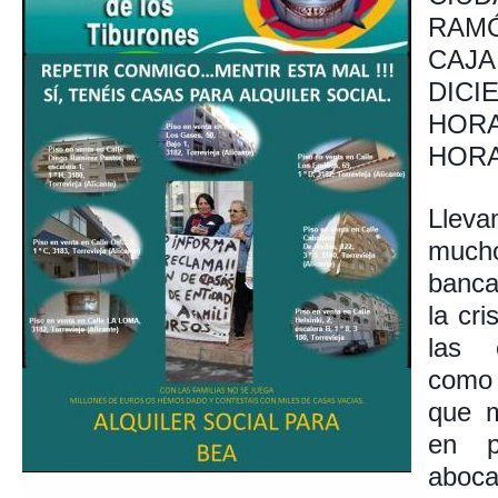
RAM
CAJA
DIC
HORA
HORA
Llev
much
banca
la cr
las e
c
omo 
que m
en p
aboca