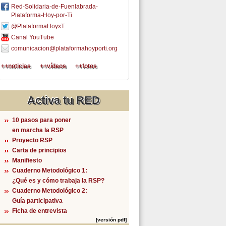
Red-Solidaria-de-Fuenlabrada-
Plataforma-Hoy-por-Ti
@PlataformaHoyxT
Canal YouTube
comunicacion@plataformahoyporti.org
++noticias
++vídeos
++fotos
Activa tu RED
10 pasos para poner
en marcha la RSP
Proyecto RSP
Carta de principios
Manifiesto
Cuaderno Metodológico 1:
¿Qué es y cómo trabaja la RSP?
Cuaderno Metodológico 2:
Guía participativa
Ficha de entrevista
[versión pdf]