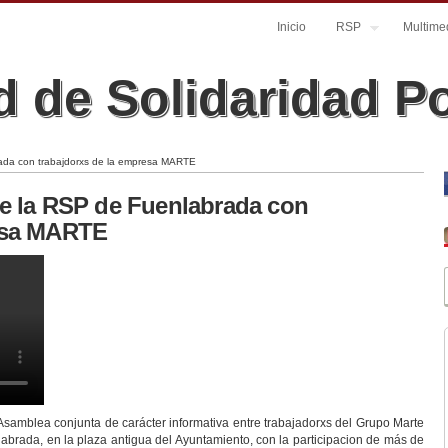
Inicio
RSP
Multime
 de Solidaridad P
ada con trabajdorxs de la empresa MARTE
de la RSP de Fuenlabrada con
resa MARTE
or Ti con los trabajdorxs de la empresa MARTE 29/06/20
Asamblea conjunta de carácter informativa entre trabajadorxs del Grupo Marte
nlabrada, en la plaza antigua del Ayuntamiento, con la participacion de más de