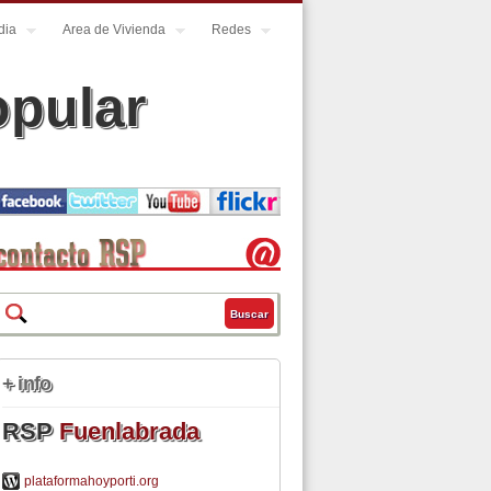
dia
Area de Vivienda
Redes
opular
13
Buscar
Formulario de búsqueda
+ info
RSP
Fuenlabrada
plataformahoyporti.org