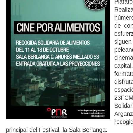
Plat
Reali
número
de con
esfue
siguen
pele
cinema
capita
format
disfr
espaci
23FC
Solida
Arganz
recogi
principal del Festival, la Sala Berlanga.