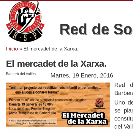
Red de So
Inicio
» El mercadet de la Xarxa.
Se encuentra usted aquí
El mercadet de la Xarxa.
Barberà del Vallés
Martes, 19 Enero, 2016
Red d
Barberà
Uno de
se pla
consti
del Val